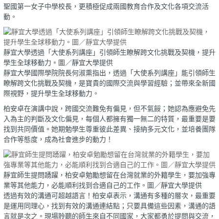
聖國第一女子中學校長，更積極促成兩國教育合作及文化各項交流活
動。
靜宜大學透過「大使系列講座」引領師生瞭解跨文化挑戰及契機，提升
學生全球移動力。圖／靜宜大學提供
靜宜大學國際學院院長何淑熏指出，透過「大使系列講座」能引領師生
瞭解跨文化挑戰及契機，是寶貴的國際交流與學習經驗；並帶來全新國
際視野，提升學生全球移動力。
柏安卓在演講中說，跨國交流難免有偏見，但不氣餒；她認為應避免先
入為主的判斷及文化偏見，每個人都擁有獨一無二的特質，最重要是要
找到共同價值。她期勉學生尊重彼此差異、接納多元文化，並培養團隊
合作等態度，成為社會進步的動力！
靜宜師生提問踴躍，柏安卓勉勵想留在台灣就業的外籍學生，要加強專
業等其他能力，必能順利找到合適自己的工作。圖／靜宜大學提供
透過有效的溝通可超越語言！柏安卓表示，溝通有多種的層次，最重要
是運用同理心，找到有效的溝通連結點；只要具備這些因素，溝通的語
言就是次之。現場聆聽的師生來自不同國家，大家都勇於提問與交流，