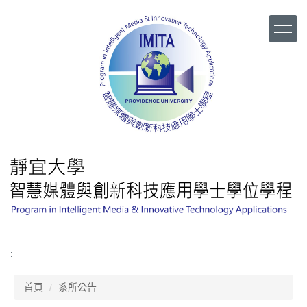
跳
到
主
要
內
容
區
:
首頁
系所公告