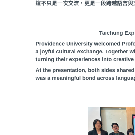
這不只是一次交流，更是一段跨越語言與
Taichung Expl
Providence University welcomed Profe
a joyful cultural exchange. Together 
turning their experiences into creative
At the presentation, both sides shared
was a meaningful bond across language