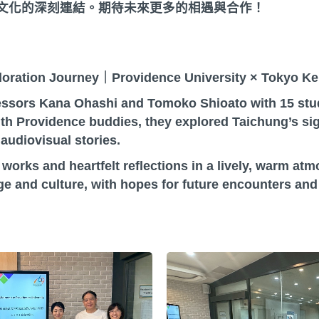
文化的深刻連結。期待未來更多的相遇與合作！
oration Journey｜Providence University × Tokyo Kei
ssors Kana Ohashi and Tomoko Shioato with 15 stude
with Providence buddies, they explored Taichung’s s
 audiovisual stories.
 works and heartfelt reflections in a lively, warm at
 and culture, with hopes for future encounters and