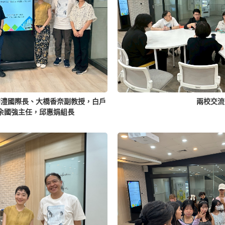
沛澧國際長、大橋香奈副教授，白戶
兩校交流
余國強主任，邱惠娟組長