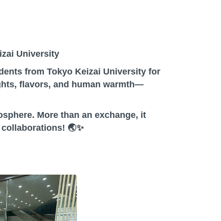
zai University
nts from Tokyo Keizai University for
ights, flavors, and human warmth—
mosphere. More than an exchange, it
 collaborations! 🌏✨