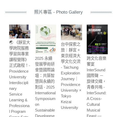
照片專區 - Photo Gallery
🌏 《靜宜大
台中探索之
學跨院服務
旅｜靜宜 ×
學習與專業
東京經濟大
2025 永續
跨文化音樂
課程營隊》
學文化交流
發展學術研
饗宴
正式啟程！-
- Taichung
會暨國際論
InterSound
Providence
Exploration
壇：共築智
國際聲 －
University
Journey｜
慧與永續的
旋律交織，
Interdiscipli
Providence
對話 - 2025
青春共鳴 -
nary
University ×
International
InterSound:
Service
Tokyo
Symposium
A Cross-
Learning &
Keizai
on
Cultural
Professiona
University
Sustainable
Musical
l Program
Developme
Feast —