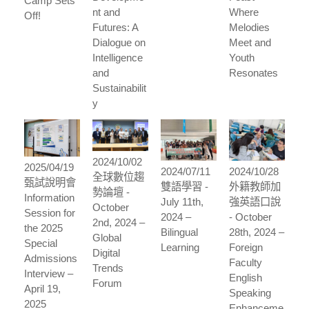
Camp Sets
nt and
Where
Off!
Futures: A
Melodies
Dialogue on
Meet and
Intelligence
Youth
and
Resonates
Sustainabilit
y
2024/10/02
2025/04/19
2024/07/11
2024/10/28
全球數位趨
甄試說明會
雙語學習 -
外籍教師加
勢論壇 -
Information
July 11th,
強英語口說
October
Session for
2024 –
- October
2nd, 2024 –
the 2025
Bilingual
28th, 2024 –
Global
Special
Learning
Foreign
Digital
Admissions
Faculty
Trends
Interview –
English
Forum
April 19,
Speaking
2025
Enhanceme