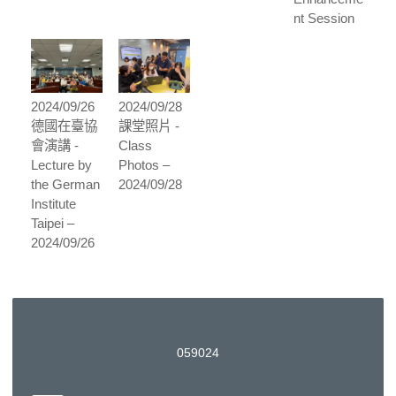
nt Session
2024/09/26
2024/09/28
德國在臺協
課堂照片 -
會演講 -
Class
Lecture by
Photos –
the German
2024/09/28
Institute
Taipei –
2024/09/26
0
5
9
0
2
4